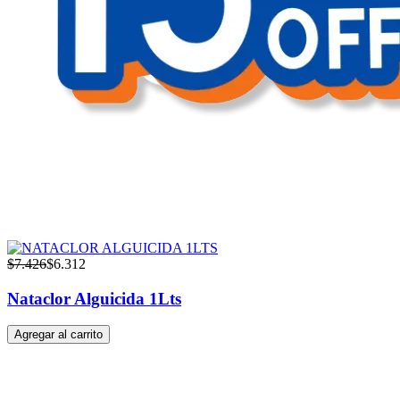
$
7.426
$
6.312
Nataclor Alguicida 1Lts
Agregar al carrito