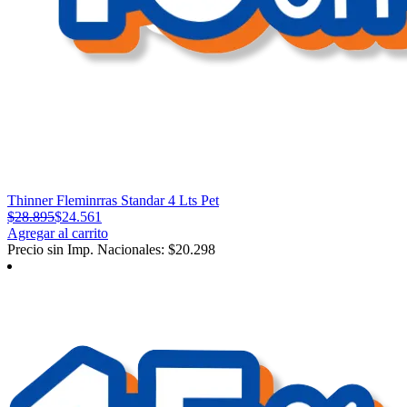
Thinner Fleminrras Standar 4 Lts Pet
$
28.895
$
24.561
Agregar al carrito
Precio sin Imp. Nacionales:
$
20.298